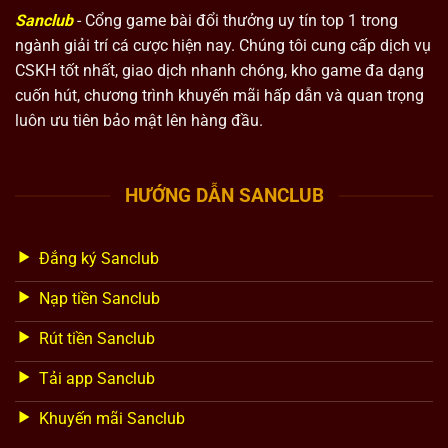
Sanclub
- Cổng game bài đổi thưởng uy tín top 1 trong
ngành giải trí cá cược hiện nay. Chúng tôi cung cấp dịch vụ
CSKH tốt nhất, giao dịch nhanh chóng, kho game đa dạng
cuốn hút, chương trình khuyến mãi hấp dẫn và quan trọng
luôn ưu tiên bảo mật lên hàng đầu.
HƯỚNG DẪN SANCLUB
Đắng ký Sanclub
Nạp tiền Sanclub
Rút tiền Sanclub
Tải app Sanclub
Khuyến mãi Sanclub