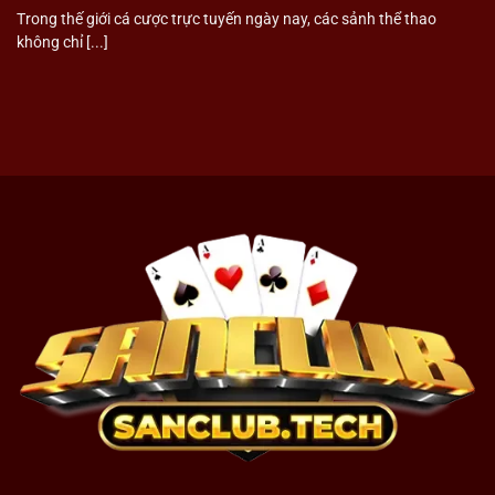
Trong thế giới cá cược trực tuyến ngày nay, các sảnh thể thao
không chỉ [...]