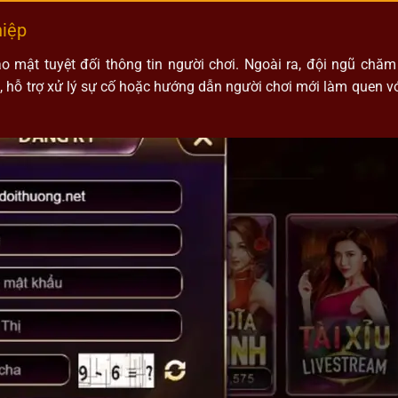
hiệp
 mật tuyệt đối thông tin người chơi. Ngoài ra, đội ngũ chă
 hỗ trợ xử lý sự cố hoặc hướng dẫn người chơi mới làm quen vớ