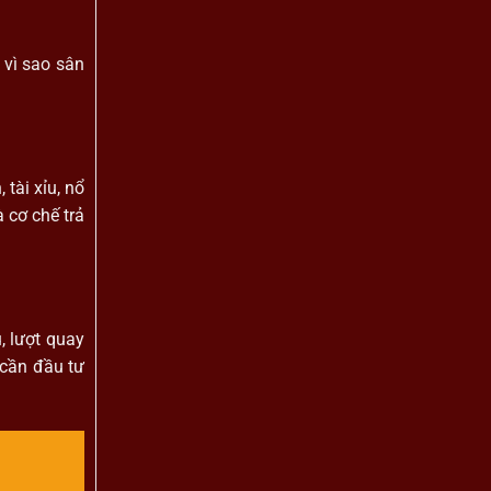
 vì sao sân
 tài xỉu, nổ
 cơ chế trả
, lượt quay
 cần đầu tư