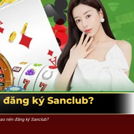
sao nên đăng ký Sanclub?