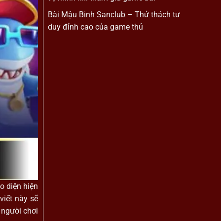
Bài Mậu Binh Sanclub – Thử thách tư
duy đỉnh cao của game thủ
o diện hiện
viết này sẽ
 người chơi