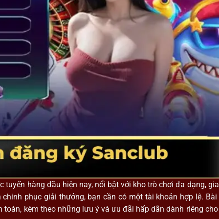
tuyến hàng đầu hiện nay, nổi bật với kho trò chơi đa dạng, gia
 chinh phục giải thưởng, bạn cần có một tài khoản hợp lệ. Bài 
 toàn, kèm theo những lưu ý và ưu đãi hấp dẫn dành riêng cho